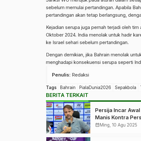
sebelum memulai pertandingan. Apabila Bahr
pertandingan akan tetap berlangsung, deng
Kejadian serupa juga pernah terjadi oleh tim
Oktober 2024. India menolak untuk hadir kar
ke Israel sehari sebelum pertandingan.
Dengan demikian, jika Bahrain menolak unt
menghadapi konsekuensi serupa seperti Ind
Penulis
: Redaksi
Tags
Bahrain
PialaDunia2026
Sepakbola
BERITA TERKAIT
Persija Incar Awal
Manis Kontra Pers
BRI Super League
calendar_month
Ming, 10 Agu 2025