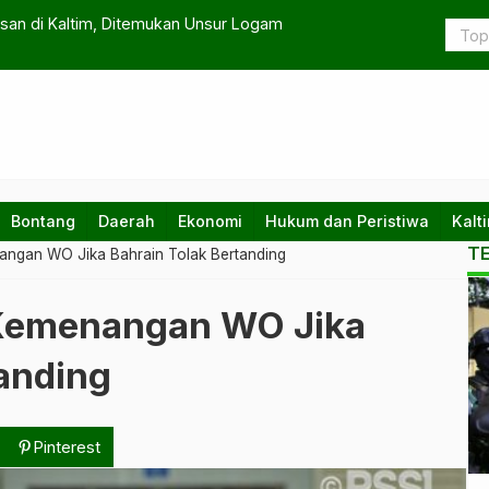
emkot Samarinda Pasang Target Pengembangan RSUD IA Moeis
Bontang
Daerah
Ekonomi
Hukum dan Peristiwa
Kalt
T
angan WO Jika Bahrain Tolak Bertanding
Ko
 Kemenangan WO Jika
te
da
tanding
na
Pinterest