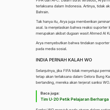
FIFA dan AFC. Dalam surat tersebut, Arya 
terlaksana dalam Indonesia. Artinya, tidak 
Bahrain.
Tak hanya itu, Arya juga memberikan jamin
asal. Ia menjelaskan bahwa reaksi suporter 
merupakan akibat dugaan wasit Ahmed Al K
Arya menyebutkan bahwa tindakan suporter
pada media sosial.
INDIA PERNAH KALAH WO
Selanjutnya, jika FIFA tidak menyetujui per
tetap akan terlaksana dalam Gelora Bung Kar
bertanding, mereka akan terjerat sanksi WO.
Baca juga:
Tim U-20 Petik Pelajaran Berharga
Sanksi WO merujuk pada aturan dalam setiap