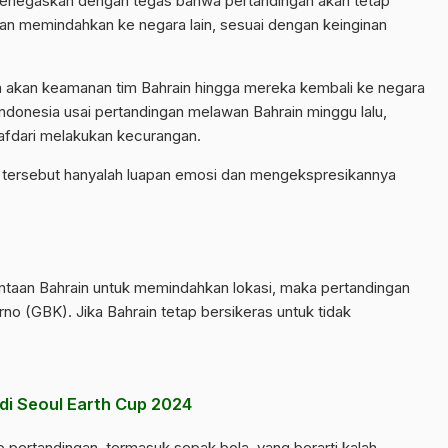
menegaskan dengan tegas bahwa pertandingan akan tetap
akan memindahkan ke negara lain, sesuai dengan keinginan
an akan keamanan tim Bahrain hingga mereka kembali ke negara
Indonesia usai pertandingan melawan Bahrain minggu lalu,
afdari melakukan kecurangan.
 tersebut hanyalah luapan emosi dan mengekspresikannya
mintaan Bahrain untuk memindahkan lokasi, maka pertandingan
no (GBK). Jika Bahrain tetap bersikeras untuk tidak
 di Seoul Earth Cup 2024
 pertandingan, termasuk sepak bola, yang berarti kalah