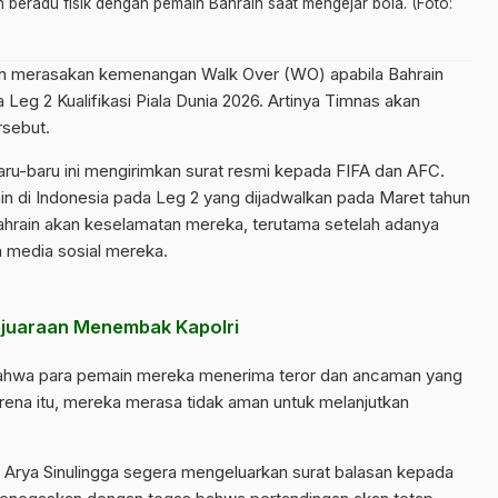
eradu fisik dengan pemain Bahrain saat mengejar bola. (Foto:
n merasakan kemenangan Walk Over (WO) apabila Bahrain
Leg 2 Kualifikasi Piala Dunia 2026. Artinya Timnas akan
rsebut.
ru-baru ini mengirimkan surat resmi kepada FIFA dan AFC.
 di Indonesia pada Leg 2 yang dijadwalkan pada Maret tahun
ahrain akan keselamatan mereka, terutama setelah adanya
a media sosial mereka.
Kejuaraan Menembak Kapolri
bahwa para pemain mereka menerima teror dan ancaman yang
na itu, mereka merasa tidak aman untuk melanjutkan
Arya Sinulingga segera mengeluarkan surat balasan kepada