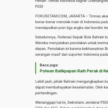
Pemain Timmas Indonesia Ragnar Oratmangoen b
PSSI)
FOKUSETAM.COM
, JAKARTA – Timnas aka
benar-benar menolak main di Indonesia pada 
mendapatkan poin tiga angka dari kondisi te
Sebelumnya, Federasi Sepak Bola Bahrain ba
Mereka menyatakan penolakan untuk bermain
depan. Penolakan ini karena kekhawatiran B
serangan masif dari suporter Indonesia pad
Baca juga:
Polwan Balikpapan Raih Perak di 
Lebih jauh, pihak Bahrain mengungkapkan 
dapat membahayakan keselamatan. Oleh kare
pertandingan.
Menanggapi hal ini,
Sekretaris Jenderal PSSI