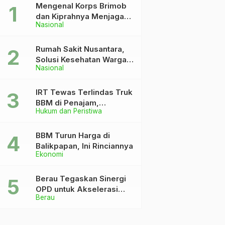
Mengenal Korps Brimob
dan Kiprahnya Menjaga
Nasional
Keutuhan NKRI
Rumah Sakit Nusantara,
Solusi Kesehatan Warga
Nasional
Dekat IKN
IRT Tewas Terlindas Truk
BBM di Penajam,
Hukum dan Peristiwa
Anaknya Patah Kaki
BBM Turun Harga di
Balikpapan, Ini Rinciannya
Ekonomi
Berau Tegaskan Sinergi
OPD untuk Akselerasi
Berau
Pembangunan