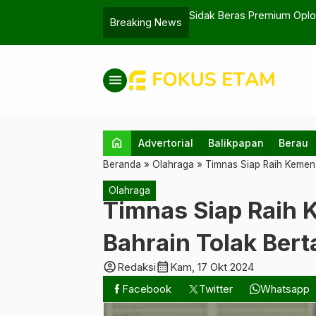
mium Oplosan di Kaltim, Ditemukan Unsur Logam
P
Breaking News
menu
home
Advertorial
Balikpapan
Berau
Beranda
»
Olahraga
»
Timnas Siap Raih Kemen
Olahraga
Timnas Siap Raih
Bahrain Tolak Ber
account_circle
calendar_month
Redaksi
Kam, 17 Okt 2024
Facebook
Twitter
Whatsapp