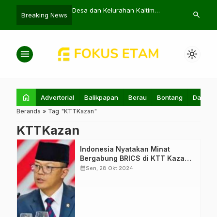
ja SP4N-LAPOR!
Desa dan Kelurahan Kaltim
Brimob Polda
search
Breaking News
o Kaltim Tingkatkan
Berprestasi di Temu Karya
Personel Anti
Nasional
menu
light_mode
home
Advertorial
Balikpapan
Berau
Bontang
Daerah
Beranda
»
Tag "KTTKazan"
KTTKazan
Menteri Luar
Indonesia Nyatakan Minat
Negeri, Sugiono
Bergabung BRICS di KTT Kazan
menyampaikan
2024
calendar_month
Sen, 28 Okt 2024
pernyataan
bahwa Indonesia
berminat untuk
bergabung