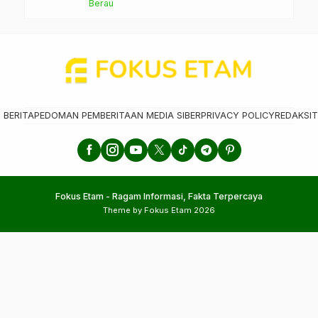
Berau
 BERITA
PEDOMAN PEMBERITAAN MEDIA SIBER
PRIVACY POLICY
REDAKSI
T
Fokus Etam - Ragam Informasi, Fakta Terpercaya
Theme by Fokus Etam 2026