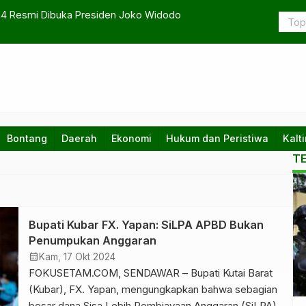
24 Resmi Dibuka Presiden Joko Widodo
Bupati Pas
Bontang
Daerah
Ekonomi
Hukum dan Peristiwa
Kalt
T
Bupati Kubar FX. Yapan: SiLPA APBD Bukan
Penumpukan Anggaran
calendar_month
Kam, 17 Okt 2024
FOKUSETAM.COM, SENDAWAR – Bupati Kutai Barat
(Kubar), FX. Yapan, mengungkapkan bahwa sebagian
besar dana Sisa Lebih Pembiayaan Anggaran (SiLPA)