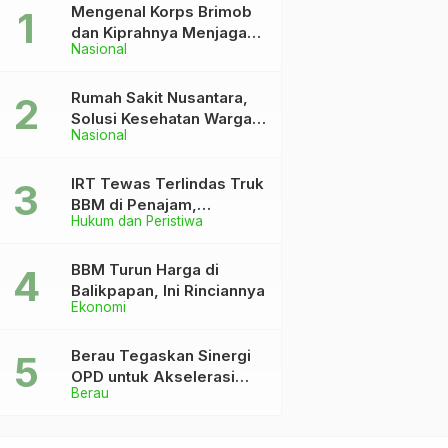
Mengenal Korps Brimob
dan Kiprahnya Menjaga
Nasional
Keutuhan NKRI
Rumah Sakit Nusantara,
Solusi Kesehatan Warga
Nasional
Dekat IKN
IRT Tewas Terlindas Truk
BBM di Penajam,
Hukum dan Peristiwa
Anaknya Patah Kaki
BBM Turun Harga di
Balikpapan, Ini Rinciannya
Ekonomi
Berau Tegaskan Sinergi
OPD untuk Akselerasi
Berau
Pembangunan