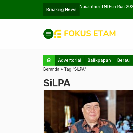
ler di Balikpapan
Nusantara TNI Fun Run 20
Breaking News
menu
home
Advertorial
Balikpapan
Berau
Beranda
»
Tag "SiLPA"
SiLPA
Bupati Kutai Barat, FX. Yapan. (Foto: RRI
Sendawar)