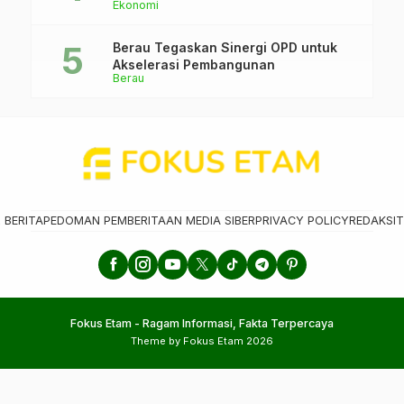
Ekonomi
Berau Tegaskan Sinergi OPD untuk
Akselerasi Pembangunan
Berau
 BERITA
PEDOMAN PEMBERITAAN MEDIA SIBER
PRIVACY POLICY
REDAKSI
T
Fokus Etam - Ragam Informasi, Fakta Terpercaya
Theme by Fokus Etam 2026