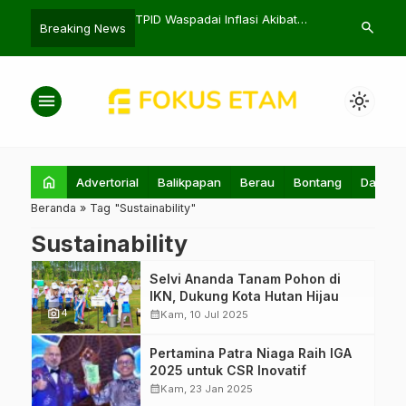
inggan Baru Desak
TPID Waspadai Inflasi Akibat
Kemeriahan 
search
Breaking News
 Waduk Korpri
Cuaca dan Kenaikan Harga
Nasional 2024
menu
light_mode
home
Advertorial
Balikpapan
Berau
Bontang
Daerah
Beranda
»
Tag "Sustainability"
Sustainability
Selvi Ananda Tanam Pohon di
IKN, Dukung Kota Hutan Hijau
photo_camera
4
calendar_month
Kam, 10 Jul 2025
Pertamina Patra
Pertamina Patra Niaga Raih IGA
Niaga AFT
2025 untuk CSR Inovatif
Sepinggan raih
calendar_month
Kam, 23 Jan 2025
penghargaan IGA