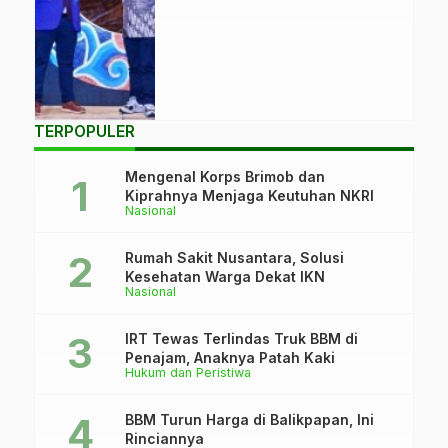
2025 atas inovasi
CSR pertanian
berkelanjutan di
Balikpapan.
(Istimewa)
TERPOPULER
Mengenal Korps Brimob dan
Kiprahnya Menjaga Keutuhan NKRI
Nasional
Rumah Sakit Nusantara, Solusi
Kesehatan Warga Dekat IKN
Nasional
IRT Tewas Terlindas Truk BBM di
Penajam, Anaknya Patah Kaki
Hukum dan Peristiwa
BBM Turun Harga di Balikpapan, Ini
Rinciannya