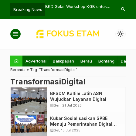
Gelar Pelatihan
BKD Gelar Workshop KGB untuk
Pameran Tung
search
Breaking News
n untuk Warga
8.700 PPPK Pemprov Kaltim
Taman Buday
n
menu
light_mode
home
Advertorial
Balikpapan
Berau
Bontang
Daerah
Beranda
»
Tag "TransformasiDigital"
TransformasiDigital
BPSDM Kaltim Latih ASN
Wujudkan Layanan Digital
calendar_month
Sen, 21 Jul 2025
Kukar Sosialisasikan SPBE
Menuju Pemerintahan Digital
2026
calendar_month
Sel, 15 Jul 2025