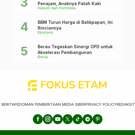
Penajam, Anaknya Patah Kaki
Hukum dan Peristiwa
BBM Turun Harga di Balikpapan, Ini
Rinciannya
Ekonomi
Berau Tegaskan Sinergi OPD untuk
Akselerasi Pembangunan
Berau
 BERITA
PEDOMAN PEMBERITAAN MEDIA SIBER
PRIVACY POLICY
REDAKSI
T