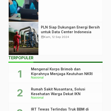
masyarakat di
Desa Binuang.
(Foto: Humas
Otorita IKN)
PLN mendukung
PLN Siap Dukungan Energi Bersih
pengembangan
untuk Data Center Indonesia
data center
calendar_month
Kam, 12 Sep 2024
dengan listrik
andal dan bersih.
(Foto: PLN)
TERPOPULER
Mengenal Korps Brimob dan
Kiprahnya Menjaga Keutuhan NKRI
Nasional
Rumah Sakit Nusantara, Solusi
Kesehatan Warga Dekat IKN
Nasional
IRT Tewas Terlindas Truk BBM di