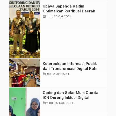
Bapenda Kaltim
Upaya Bapenda Kaltim
laksanakan Rapat
Optimalkan Retribusi Daerah
Monev untuk
calendar_month
Jum, 25 Okt 2024
tingkatkan
penerimaan
retribusi daerah
melalui
transformasi
digital. (Foto:
Istimewa)
KutaiTimur,
Keterbukaan Informasi Publik
TransformasiDigital,
dan Transformasi Digital Kutim
KeterbukaanInformasi,
calendar_month
Rab, 2 Okt 2024
GoodGovernance,
SPBE
Pelatihan Coding
Coding dan Solar Mum Otorita
Mum dan Solar
IKN Dorong Inklusi Digital
Mum untuk
calendar_month
Ming, 29 Sep 2024
meningkatkan
keterampilan