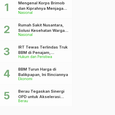
Mengenal Korps Brimob
dan Kiprahnya Menjaga
Nasional
Keutuhan NKRI
Rumah Sakit Nusantara,
Solusi Kesehatan Warga
Nasional
Dekat IKN
IRT Tewas Terlindas Truk
BBM di Penajam,
Hukum dan Peristiwa
Anaknya Patah Kaki
BBM Turun Harga di
Balikpapan, Ini Rinciannya
Ekonomi
Berau Tegaskan Sinergi
OPD untuk Akselerasi
Berau
Pembangunan