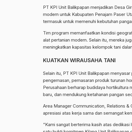
PT KPI Unit Balikpapan menjadikan Desa Giri
modern untuk Kabupaten Penajam Paser Utara
termasuk untuk memenuhi kebutuhan pangan
Tim program memanfaatkan kondisi geografis
alat pertanian modern. Selain itu, mereka j
meningkatkan kapasitas kelompok tani dalam
KUATKAN WIRAUSAHA TANI
Selain itu, PT KPI Unit Balikpapan menyasar
pengemasan, pemasaran produk turunan hort
Perusahaan berharap budidaya hortikultur
baru, dan mendukung ketahanan pangan seca
Area Manager Communication, Relations & 
apresiasi atas kerja sama dan semangat ke
“Kami sangat berterima kasih atas dedikasi
satu bukti komitmen Kilang Unit Balikpapa