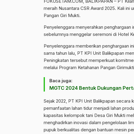
FOKUSETAM.COM
, BALIKPAPAN – PT Kilang
meraih
Nusantara CSR Award 2025
. Kali in
Pangan Giri Mukti.
Penyelenggara menyerahkan penghargaan in
sebelumnya menggelar seremoni di Hotel Ke
Penyelenggara memberikan penghargaan ini 
sama tahun lalu, PT KPI Unit Balikpapan mem
Peningkatan tersebut memperkuat komitmen
melalui Program Ketahanan Pangan Girimukt
Baca juga:
MGTC 2024 Bentuk Dukungan Pert
Sejak 2022, PT KPI Unit Balikpapan secar
pemanfaatan lahan tidur menjadi lahan produ
kapasitas kelompok tani Desa Giri Mukti mel
menghadirkan inovasi dalam pengelolaan li
pupuk berkualitas dengan bantuan mesin pe