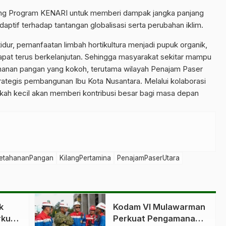
g Program KENARI untuk memberi dampak jangka panjang
ptif terhadap tantangan globalisasi serta perubahan iklim.
idur, pemanfaatan limbah hortikultura menjadi pupuk organik,
 dapat terus berkelanjutan. Sehingga masyarakat sekitar mampu
anan pangan yang kokoh, terutama wilayah Penajam Paser
trategis pembangunan Ibu Kota Nusantara. Melalui kolaborasi
ngkah kecil akan memberi kontribusi besar bagi masa depan
etahananPangan
KilangPertamina
PenajamPaserUtara
k
Kodam VI Mulawarman
rkuat
Perkuat Pengamanan