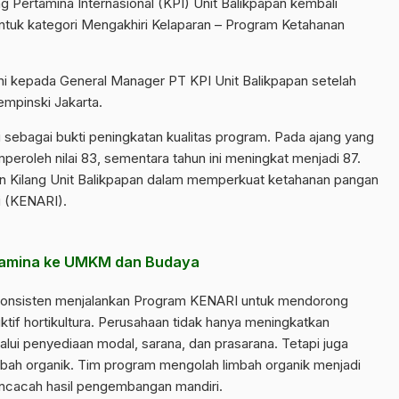
 Pertamina Internasional (KPI) Unit Balikpapan kembali
i untuk kategori Mengakhiri Kelaparan – Program Ketahanan
i kepada General Manager PT KPI Unit Balikpapan setelah
mpinski Jakarta.
sebagai bukti peningkatan kualitas program. Pada ajang yang
peroleh nilai 83, sementara tahun ini meningkat menjadi 87.
 Kilang Unit Balikpapan dalam memperkuat ketahanan pangan
i (KENARI).
amina ke UMKM dan Budaya
a konsisten menjalankan Program KENARI untuk mendorong
ktif hortikultura. Perusahaan tidak hanya meningkatkan
alui penyediaan modal, sarana, dan prasarana. Tetapi juga
mbah organik. Tim program mengolah limbah organik menjadi
ncacah hasil pengembangan mandiri.