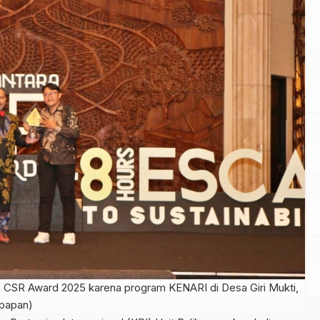
 CSR Award 2025 karena program KENARI di Desa Giri Mukti,
kpapan)