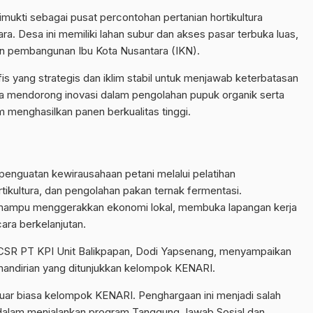
mukti sebagai pusat percontohan pertanian hortikultura
. Desa ini memiliki lahan subur dan akses pasar terbuka luas,
 pembangunan Ibu Kota Nusantara (IKN).
 yang strategis dan iklim stabil untuk menjawab keterbatasan
uga mendorong inovasi dalam pengolahan pupuk organik serta
 menghasilkan panen berkualitas tinggi.
 penguatan kewirausahaan petani melalui pelatihan
ikultura, dan pengolahan pakan ternak fermentasi.
a mampu menggerakkan ekonomi lokal, membuka lapangan kerja
ra berkelanjutan.
CSR PT KPI Unit Balikpapan, Dodi Yapsenang, menyampaikan
mandirian yang ditunjukkan kelompok KENARI.
 luar biasa kelompok KENARI. Penghargaan ini menjadi salah
n dalam menjalankan program Tanggung Jawab Sosial dan