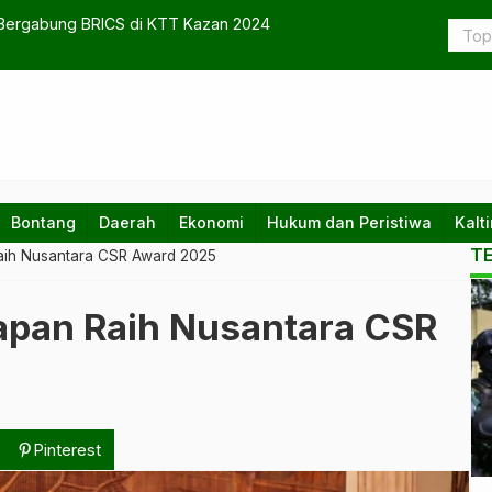
e Dorong Modernisasi Pertanian
Forum St
Bontang
Daerah
Ekonomi
Hukum dan Peristiwa
Kalt
T
Raih Nusantara CSR Award 2025
Ko
apan Raih Nusantara CSR
te
da
na
Pinterest