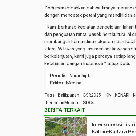
Dodi menambahkan bahwa timnya merancan
dengan mencetak petani yang mandiri dan ada
“Kami berharap kegiatan pengelolaan lahan t
dan penguatan rantai pasok hortikultura ini
membangun kemandirian ekonomi dan ketah
Utara. Wilayah yang kini menjadi kawasan s
berkelanjutan, kami juga percaya setiap la
ketahanan pangan Indonesia,” tutup Dodi.
Penulis
: Naradhipta
Editor
: Medina
Tags
Balikpapan
CSR2025
IKN
KENARI
K
PertanianModern
SDGs
BERITA TERKAIT
Interkoneksi Listri
Kaltim-Kaltara Pe