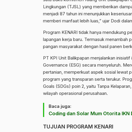
Lingkungan (TJSL) yang memberikan dampak n
menjadi 87 tahun ini menunjukkan keseriu
memberi manfaat lebih luas,” ujar Dodi dal
Program KENARI tidak hanya mendukung peni
lapangan kerja baru. Termasuk menambah 
pangan masyarakat dengan hasil panen berku
PT KPI Unit Balikpapan menjalankan inisiatif
Governance (ESG) secara menyeluruh. Mere
pertanian, memperkuat aspek sosial lewat 
program yang transparan serta terukur. Pr
Goals (SDGs) poin 2, yaitu Tanpa Kelaparan
wilayah operasional perusahaan.
Baca juga:
Coding dan Solar Mum Otorita IKN D
TUJUAN PROGRAM KENARI