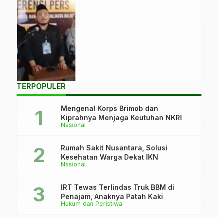
tahapan
pemeriksaan
kesehatan yang
dilaksanakan di
RSKD, Jumat, 30
Agustus 2024.
(Foto:
FokusEtam.com)
TERPOPULER
Mengenal Korps Brimob dan
Kiprahnya Menjaga Keutuhan NKRI
Nasional
Rumah Sakit Nusantara, Solusi
Kesehatan Warga Dekat IKN
Nasional
IRT Tewas Terlindas Truk BBM di
Penajam, Anaknya Patah Kaki
Hukum dan Peristiwa