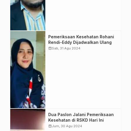
2024 secara
simultan dengan
pemeriksaan
kesehatan. (Foto:
FokusEtam.com)
Komisioner KPU
Pemeriksaan Kesehatan Rohani
Kota Balikpapan,
Rendi-Eddy Dijadwalkan Ulang
Farida Asmauanna
calendar_month
Sab, 31 Agu 2024
mengungkapkan
adanya
penjadwalan
ulang
pemeriksaan
kesehatan salah
satu pasangan
bakal calon. (Foto:
FokusEtam.com)
Komisioner KPU
Dua Paslon Jalani Pemeriksaan
Balikpapan
Kesehatan di RSKD Hari Ini
menjelaskan
calendar_month
Jum, 30 Agu 2024