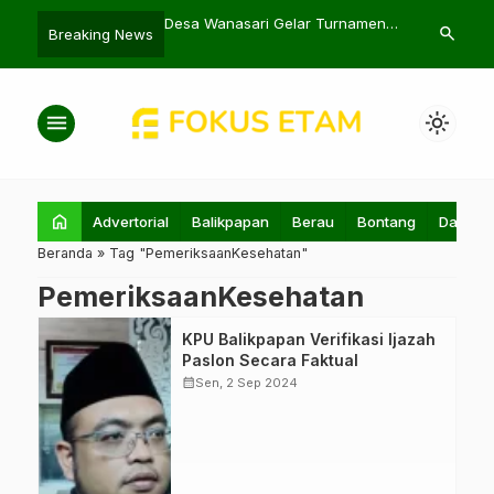
 Ibu Kandung
Desa Wanasari Gelar Turnamen
Andi Harun P
search
Breaking News
 Dekat Masjid Dakwah
Olahraga dan Seni
Center 112 ya
menu
light_mode
home
Advertorial
Balikpapan
Berau
Bontang
Daerah
Beranda
»
Tag "PemeriksaanKesehatan"
PemeriksaanKesehatan
KPU Kota
KPU Balikpapan Verifikasi Ijazah
Balikpapan,
Paslon Secara Faktual
Prakoso Yudho
calendar_month
Sen, 2 Sep 2024
Lelono
menerangkan
terkait verifikasi
ijazah Pilkada