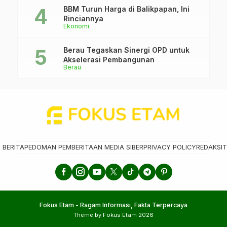
BBM Turun Harga di Balikpapan, Ini
Rinciannya
Ekonomi
Berau Tegaskan Sinergi OPD untuk
Akselerasi Pembangunan
Berau
 BERITA
PEDOMAN PEMBERITAAN MEDIA SIBER
PRIVACY POLICY
REDAKSI
T
Fokus Etam - Ragam Informasi, Fakta Terpercaya
Theme by Fokus Etam 2026